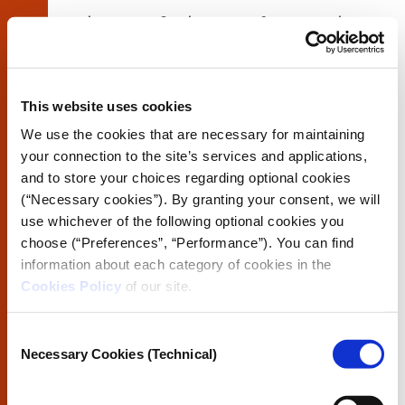
Επίσης, προσδιορίστε ποιος θα εργαστεί
με τα δεδομένα. Ανάλογα με την
ευαισθησία των δεδομένων, είναι
σημαντικό να αποφασίσετε ποιος θα έχει
πρόσβαση στα δεδομένα και πώς αυτά
This website uses cookies
θα κοινοποιούνται. Τα δεδομένα μπορούν
να αποθηκευτούν σε φακέλους, σε
We use the cookies that are necessary for maintaining
Google Drive, σε έναν εξωτερικό σκληρό
your connection to the site’s services and applications,
δίσκο (εάν είναι πολύ ευαίσθητα για να
and to store your choices regarding optional cookies
αποθηκευτούν στο διαδίκτυο), σε βάσεις
(“Necessary cookies”). By granting your consent, we will
δεδομένων, π.χ. σε κοινόχρηστες βάσεις
δεδομένων SQL, ή με τη χρήση
use whichever of the following optional cookies you
προηγμένων εργαλείων, όπως τα
Aleph
,
choose (“Preferences”, “Performance”). You can find
Datashare
,
Nina
κ.λπ.
information about each category of cookies in the
Cookies Policy
of our site.
Consent
Necessary Cookies (Technical)
Selection