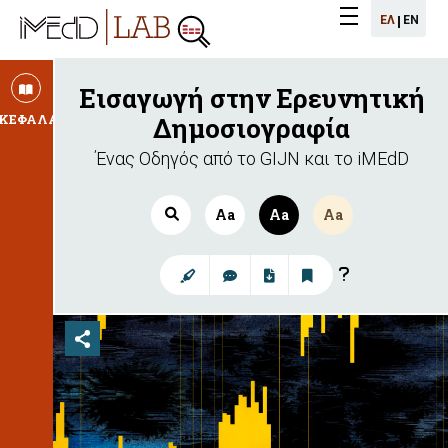
iMEdD
ΕΛ
ΕN
iMEdD
Menu
Lab
logo
logo
Εισαγωγή στην Ερευνητική
ΚΕΦΑΛΑΙΑ
Δημοσιογραφία
Ένας Οδηγός από το GIJN και το iMEdD
Aa
Aa
Aa